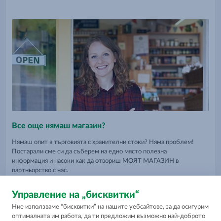
Все още нямаш магазин?
Нямаш опит в търговията с хранителни стоки? Няма проблем!
Постарали сме си да съберем на едно място полезна
информация и насоки как да отвориш МОЯТ МАГАЗИН в
партньорство с нас.
Полезни съвети
Управление на „бисквитки“
Ние използваме “бисквитки” на нашите уебсайтове, за да осигурим
оптималната им работа, да ти предложим възможно най-доброто