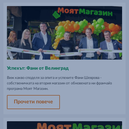
Успехът: Фани от Велинград
Виж какво споделя за опита и успехите Фани Шеврова -
собственичката на втория магазин от обновената ни франчайз
програма Моят Магазин.
Прочети повече