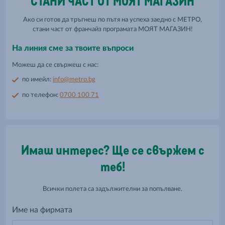
СТАНИ ЧАСТ ОТ МОЯТ МАГАЗИН
Ако си готов да тръгнеш по пътя на успеха заедно с МЕТРО,
стани част от франчайз програмата МОЯТ МАГАЗИН!
На линия сме за твоите въпроси
Можеш да се свържеш с нас:
по имейл:
info@metro.bg
по телефон:
0700 100 71
Имаш интерес? Ще се свържем с
теб!
Всички полета са задължителни за попълване.
Име на фирмата